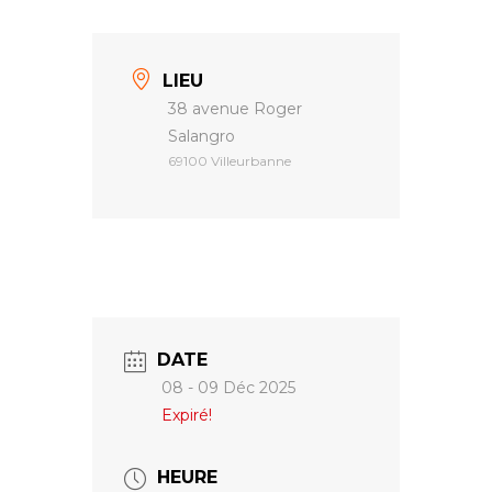
LIEU
38 avenue Roger
Salangro
69100 Villeurbanne
DATE
08 - 09 Déc 2025
Expiré!
HEURE