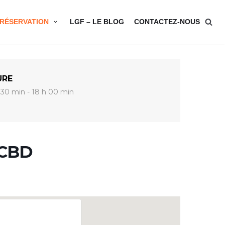
RÉSERVATION
LGF – LE BLOG
CONTACTEZ-NOUS
URE
 30 min - 18 h 00 min
 CBD